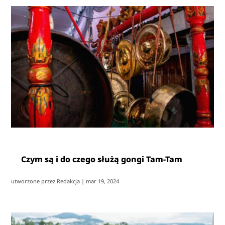
Czym są i do czego służą gongi Tam-Tam
utworzone przez
Redakcja
|
mar 19, 2024