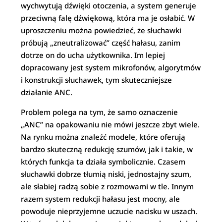
wychwytują dźwięki otoczenia, a system generuje
przeciwną falę dźwiękową, która ma je osłabić. W
uproszczeniu można powiedzieć, że słuchawki
próbują „zneutralizować” część hałasu, zanim
dotrze on do ucha użytkownika. Im lepiej
dopracowany jest system mikrofonów, algorytmów
i konstrukcji słuchawek, tym skuteczniejsze
działanie ANC.
Problem polega na tym, że samo oznaczenie
„ANC” na opakowaniu nie mówi jeszcze zbyt wiele.
Na rynku można znaleźć modele, które oferują
bardzo skuteczną redukcję szumów, jak i takie, w
których funkcja ta działa symbolicznie. Czasem
słuchawki dobrze tłumią niski, jednostajny szum,
ale słabiej radzą sobie z rozmowami w tle. Innym
razem system redukcji hałasu jest mocny, ale
powoduje nieprzyjemne uczucie nacisku w uszach.