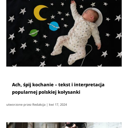
Ach, śpij kochanie – tekst i interpretacja
popularnej polskiej kołysanki
utworzone przez
Redakcja
|
kwi 17, 2024