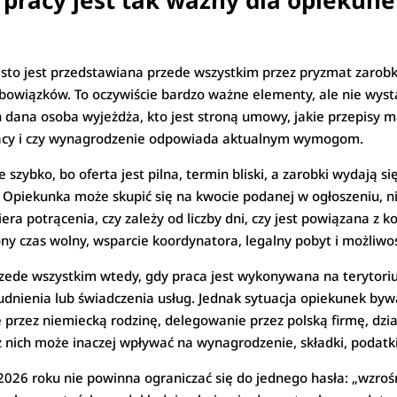
pracy jest tak ważny dla opiekun
sto jest przedstawiana przede wszystkim przez pryzmat zarobkó
bowiązków. To oczywiście bardzo ważne elementy, ale nie wysta
ch dana osoba wyjeżdża, kto jest stroną umowy, jakie przepisy
 pracy i czy wynagrodzenie odpowiada aktualnym wymogom.
szybko, bo oferta jest pilna, termin bliski, a zarobki wydają 
. Opiekunka może skupić się na kwocie podanej w ogłoszeniu, ni
iera potrącenia, czy zależy od liczby dni, czy jest powiązana z
ny czas wolny, wsparcie koordynatora, legalny pobyt i możliwo
zede wszystkim wtedy, gdy praca jest wykonywana na terytori
udnienia lub świadczenia usług. Jednak sytuacja opiekunek byw
 przez niemiecką rodzinę, delegowanie przez polską firmę, dzi
 nich może inaczej wpływać na wynagrodzenie, składki, podatki
26 roku nie powinna ograniczać się do jednego hasła: „wzroś