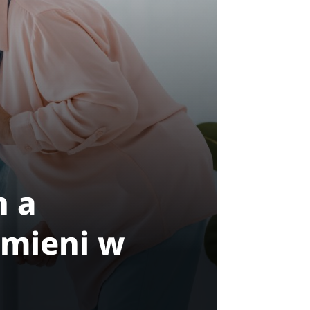
h a
zmieni w