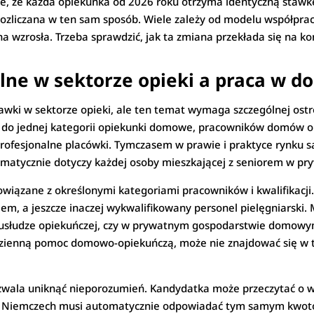
ie, że każda opiekunka od 2026 roku otrzyma identyczną stawk
rozliczana w ten sam sposób. Wiele zależy od modelu współprac
na wzrosła. Trzeba sprawdzić, jak ta zmiana przekłada się na 
ne w sektorze opieki a praca w d
wki w sektorze opieki, ale ten temat wymaga szczególnej ostr
 do jednej kategorii opiekunki domowe, pracowników domów op
profesjonalne placówki. Tymczasem w prawie i praktyce rynku s
tomatycznie dotyczy każdej osoby mieszkającej z seniorem w 
wiązane z określonymi kategoriami pracowników i kwalifikacji.
em, a jeszcze inaczej wykwalifikowany personel pielęgniarski.
 usłudze opiekuńczej, czy w prywatnym gospodarstwie domowym.
zienną pomoc domowo-opiekuńczą, może nie znajdować się w te
ozwala uniknąć nieporozumień. Kandydatka może przeczytać o w
w Niemczech musi automatycznie odpowiadać tym samym kwotom