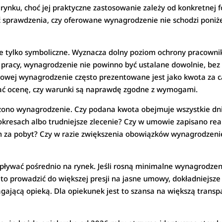
rynku, choć jej praktyczne zastosowanie zależy od konkretnej f
 sprawdzenia, czy oferowane wynagrodzenie nie schodzi poniż
e tylko symboliczne. Wyznacza dolny poziom ochrony pracownik
racy, wynagrodzenie nie powinno być ustalane dowolnie, bez
wej wynagrodzenie często prezentowane jest jako kwota za cał
ać ocenę, czy warunki są naprawdę zgodne z wymogami.
zono wynagrodzenie. Czy podana kwota obejmuje wszystkie dni
okresach albo trudniejsze zlecenie? Czy w umowie zapisano rea
tem za pobyt? Czy w razie zwiększenia obowiązków wynagrodzen
ływać pośrednio na rynek. Jeśli rosną minimalne wynagrodzeni
 to prowadzić do większej presji na jasne umowy, dokładniejsze 
ącą opieką. Dla opiekunek jest to szansa na większą transpa