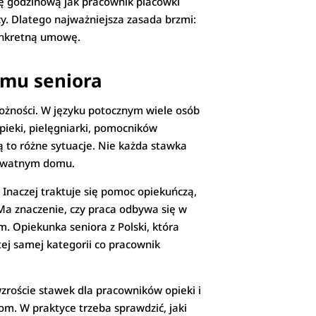
ę godzinową jak pracownik placówki
y. Dlatego najważniejsza zasada brzmi:
konkretną umowę.
omu seniora
ożności. W języku potocznym wiele osób
ieki, pielęgniarki, pomocników
ą to różne sytuacje. Nie każda stawka
prywatnym domu.
 Inaczej traktuje się pomoc opiekuńczą,
 Ma znaczenie, czy praca odbywa się w
 Opiekunka seniora z Polski, która
j samej kategorii co pracownik
zroście stawek dla pracowników opieki i
. W praktyce trzeba sprawdzić, jaki