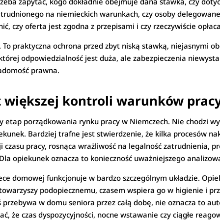
Trzeba zapytać, kogo dokładnie obejmuje dana stawka, czy dot
atrudnionego na niemieckich warunkach, czy osoby delegowanej, j
, czy oferta jest zgodna z przepisami i czy rzeczywiście opłaca
ą. To praktyczna ochrona przed zbyt niską stawką, niejasnymi 
której odpowiedzialność jest duża, ale zabezpieczenia niewystar
iadomość prawna.
 większej kontroli warunków prac
y etap porządkowania rynku pracy w Niemczech. Nie chodzi wył
kunek. Bardziej trafne jest stwierdzenie, że kilka procesów nak
 czasu pracy, rosnąca wrażliwość na legalność zatrudnienia, p
 Dla opiekunek oznacza to konieczność uważniejszego analizowa
iece domowej funkcjonuje w bardzo szczególnym układzie. Op
towarzyszy podopiecznemu, czasem wspiera go w higienie i prz
oś przebywa w domu seniora przez całą dobę, nie oznacza to au
wać, że czas dyspozycyjności, nocne wstawanie czy ciągłe reag