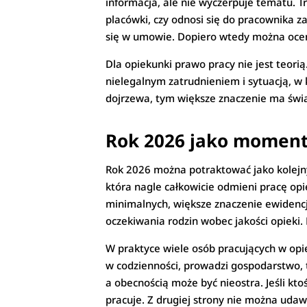
informacja, ale nie wyczerpuje tematu. 
placówki, czy odnosi się do pracownika z
się w umowie. Dopiero wtedy można ocenić
Dla opiekunki prawo pracy nie jest teori
nielegalnym zatrudnieniem i sytuacją, w 
dojrzewa, tym większe znaczenie ma św
Rok 2026 jako moment
Rok 2026 można potraktować jako kolejn
która nagle całkowicie odmieni pracę opie
minimalnych, większe znaczenie ewidencji
oczekiwania rodzin wobec jakości opieki.
W praktyce wiele osób pracujących w op
w codzienności, prowadzi gospodarstwo, 
a obecnością może być nieostra. Jeśli kt
pracuje. Z drugiej strony nie można uda