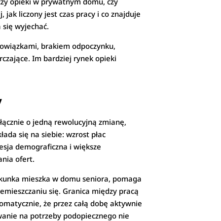
yczy opieki w prywatnym domu, czy
ak liczony jest czas pracy i co znajduje
 się wyjechać.
obowiązkami, brakiem odpoczynku,
czające. Im bardziej rynek opieki
y
ącznie o jedną rewolucyjną zmianę,
łada się na siebie: wzrost płac
resja demograficzna i większe
nia ofert.
iekunka mieszka w domu seniora, pomaga
emieszczaniu się. Granica między pracą
tomatycznie, że przez całą dobę aktywnie
owanie na potrzeby podopiecznego nie