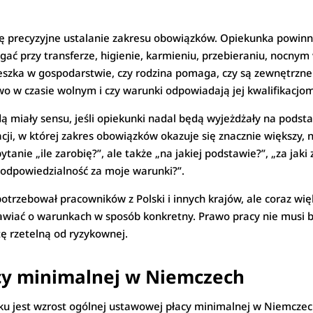
się precyzyjne ustalanie zakresu obowiązków. Opiekunka powinn
gać przy transferze, higienie, karmieniu, przebieraniu, nocny
eszka w gospodarstwie, czy rodzina pomaga, czy są zewnętrzne 
wo w czasie wolnym i czy warunki odpowiadają jej kwalifikacjo
 miały sensu, jeśli opiekunki nadal będą wyjeżdżały na podst
cji, w której zakres obowiązków okazuje się znacznie większy,
tanie „ile zarobię?”, ale także „na jakiej podstawie?”, „za jaki
 odpowiedzialność za moje warunki?”.
otrzebował pracowników z Polski i innych krajów, ale coraz w
iać o warunkach w sposób konkretny. Prawo pracy nie musi b
ę rzetelną od ryzykownej.
cy minimalnej w Niemczech
ku jest wzrost ogólnej ustawowej płacy minimalnej w Niemczech.