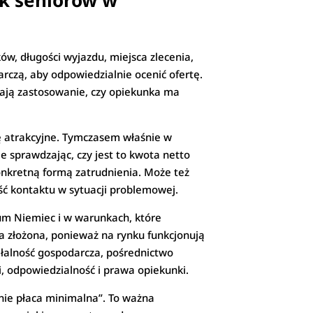
ek seniorów w
w, długości wyjazdu, miejsca zlecenia,
rczą, aby odpowiedzialnie ocenić ofertę.
 mają zastosowanie, czy opiekunka ma
się atrakcyjne. Tymczasem właśnie w
e sprawdzając, czy jest to kwota netto
 konkretną formą zatrudnienia. Może też
ść kontaktu w sytuacji problemowej.
um Niemiec i w warunkach, które
a złożona, ponieważ na rynku funkcjonują
ałalność gospodarcza, pośrednictwo
, odpowiedzialność i prawa opiekunki.
nie płaca minimalna”. To ważna